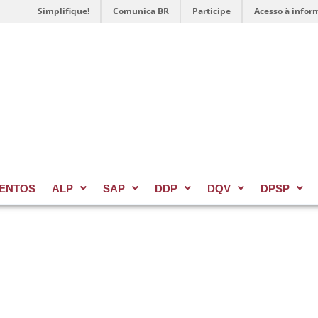
Simplifique!
Comunica BR
Participe
Acesso à infor
ENTOS
ALP
SAP
DDP
DQV
DPSP