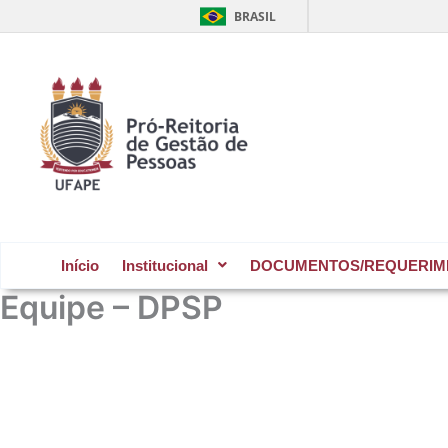
Ir
BRASIL
para
o
conteúdo
Início
Institucional
DOCUMENTOS/REQUERIM
Equipe – DPSP