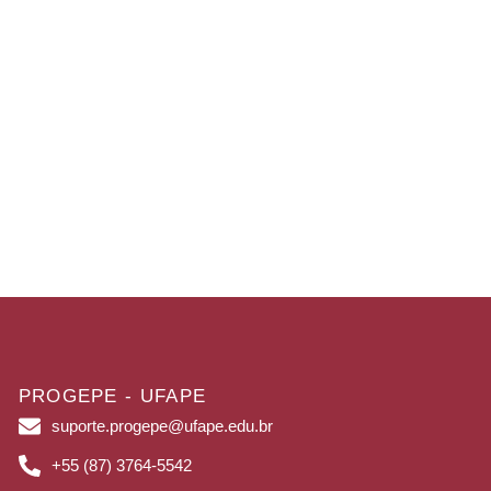
PROGEPE - UFAPE
suporte.progepe@ufape.edu.br
+55 (87) 3764-5542