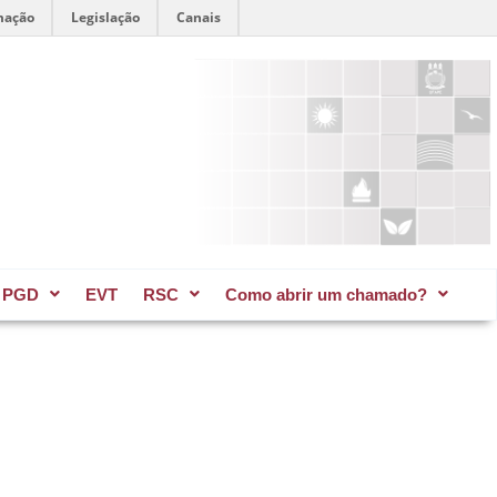
mação
Legislação
Canais
PGD
EVT
RSC
Como abrir um chamado?​