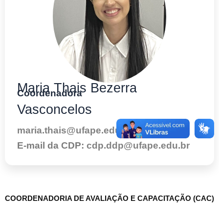
Maria Thais Bezerra
Coordenadora
Vasconcelos
maria.thais@ufape.edu.br
E-mail da CDP:
cdp.ddp@ufape.edu.br
COORDENADORIA DE AVALIAÇÃO E CAPACITAÇÃO (CAC)