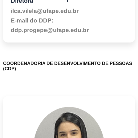
Diretora
ilca.vilela@ufape.edu.br
E-mail do DDP:
ddp.progepe@ufape.edu.br
COORDENADORIA DE DESENVOLVIMENTO DE PESSOAS
(CDP)