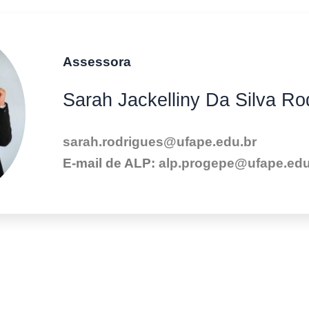
Assessora
Sarah Jackelliny Da Silva Ro
sarah.rodrigues@ufape.edu.br
E-mail de ALP:
alp.progepe@ufape.edu