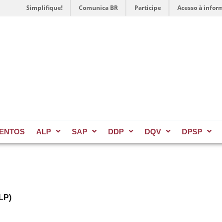
Simplifique!
Comunica BR
Participe
Acesso à infor
ENTOS
ALP
SAP
DDP
DQV
DPSP
LP)