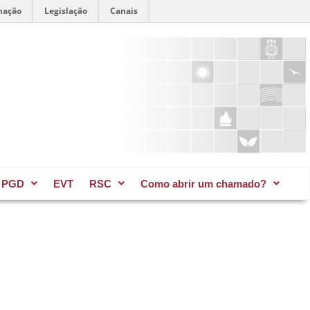
mação
Legislação
Canais
PGD
EVT
RSC
Como abrir um chamado?​