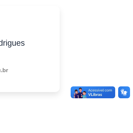
drigues
.br