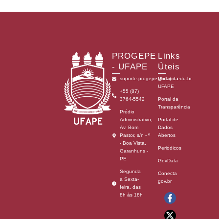
PROGEPE
Links
- UFAPE
Úteis
suporte.progepe@ufape.edu.br
Portal da
UFAPE
+55 (87)
3764-5542
Portal da
Transparência
Prédio
Administrativo,
Portal de
Av. Bom
Dados
Pastor, s/n - º
Abertos
- Boa Vista,
Periódicos
Garanhuns -
PE
GovData
Segunda
Conecta
a Sexta-
gov.br
feira, das
F
X
Y
I
8h às 18h
a
-
o
n
c
t
u
s