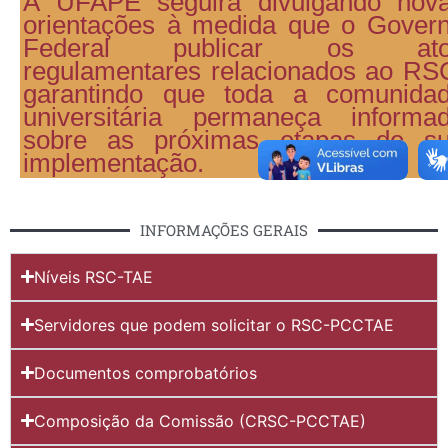
A UFAPE seguirá divulgando nov
orientações à medida que o Gover
Federal publicar os ato
regulamentares relacionados ao RS
garantindo que toda a comunida
universitária permaneça informa
sobre as próximas etapas de s
implementação.
INFORMAÇÕES GERAIS
Níveis RSC-TAE
Servidores que podem solicitar o RSC-PCCTAE
Documentos comprobatórios
Composição da Comissão (CRSC-PCCTAE)