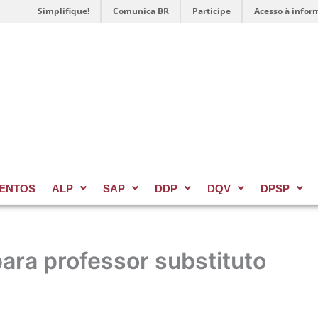
Simplifique!
Comunica BR
Participe
Acesso à infor
ENTOS
ALP
SAP
DDP
DQV
DPSP
ara professor substituto