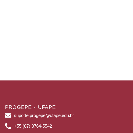
PROGEPE - UFAPE
suporte.progepe@ufape.edu.br
+55 (87) 3764-5542