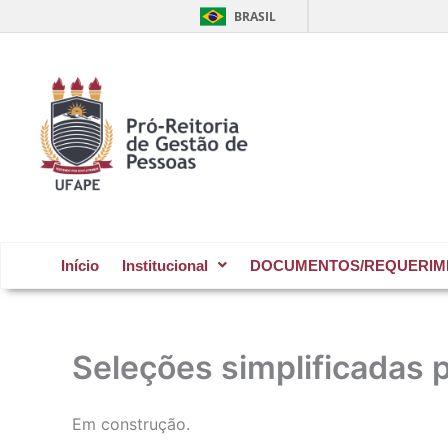
Ir
BRASIL
para
o
conteúdo
Início
Institucional
DOCUMENTOS/REQUERIM
Seleções simplificadas p
Em construção.