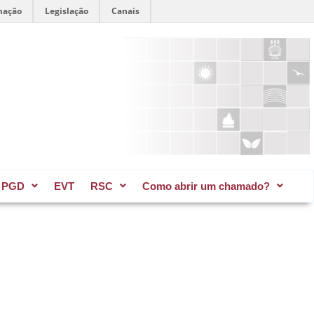
mação
Legislação
Canais
PGD
EVT
RSC
Como abrir um chamado?​