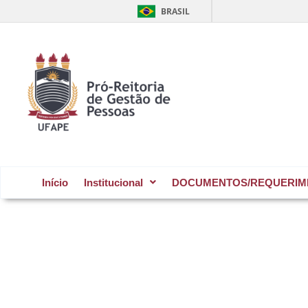
Ir
BRASIL
para
o
conteúdo
Início
Institucional
DOCUMENTOS/REQUERIM