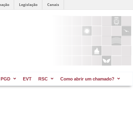
mação
Legislação
Canais
PGD
EVT
RSC
Como abrir um chamado?​