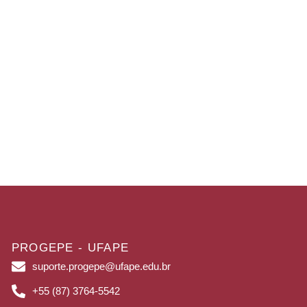
PROGEPE - UFAPE
suporte.progepe@ufape.edu.br
+55 (87) 3764-5542