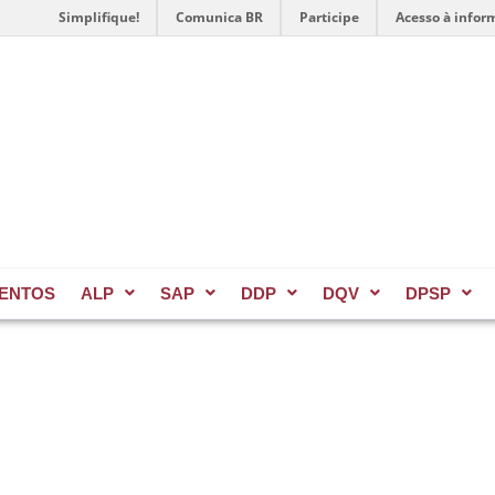
Simplifique!
Comunica BR
Participe
Acesso à infor
ENTOS
ALP
SAP
DDP
DQV
DPSP